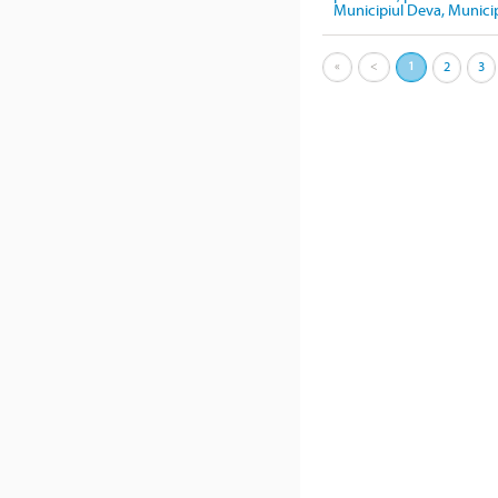
Municipiul Deva, Munici
«
<
1
2
3