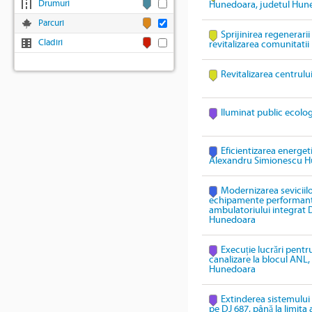
Drumuri
Hunedoara, judetul Hun
Parcuri
Sprijinirea regenerari
Cladiri
revitalizarea comunitatii
Revitalizarea centrulu
Iluminat public ecolo
Eficientizarea energeti
Alexandru Simionescu 
Modernizarea seviciil
echipamente performante 
ambulatoriului integrat
Hunedoara
Execuție lucrări pentru
canalizare la blocul ANL,
Hunedoara
Extinderea sistemului 
pe DJ 687, până la limita 