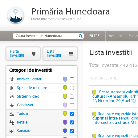
Primăria Hunedoara
Harta interactiva a investitiilor
FILTRE
Anul
Statu
Lista investitii
Harta
Lista
Investitii
Investitii
Total investitii: 442.412
Categorii de investitii
NUME INVESTITIE
Instalatii, dotari
Spatii de recreere
"Restaurarea și valori
cultural - Ansamblul arhi
Sistem video
2", Nr.ordine:20(Apel 1),
Canalizari
Turism
Realizare expoziție ist
cuprinsă între sensul gi
Retele
intersecția cu strada Mih
Sanatate
Realizare expozitie ist