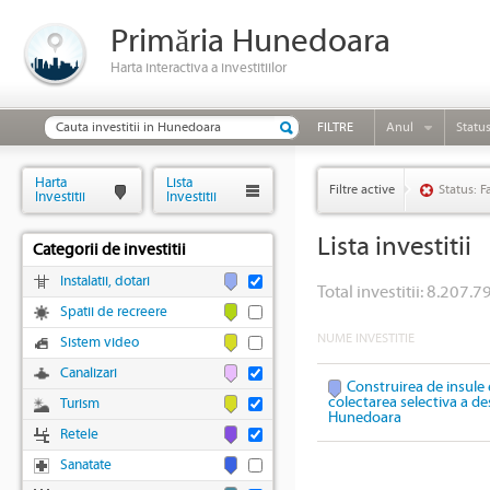
Primăria Hunedoara
Harta interactiva a investitiilor
FILTRE
Anul
Statu
Harta
Lista
Filtre active
Status: F
Investitii
Investitii
Lista investitii
Categorii de investitii
Instalatii, dotari
Total investitii: 8.207.79
Spatii de recreere
NUME INVESTITIE
Sistem video
Canalizari
Construirea de insule 
colectarea selectiva a des
Turism
Hunedoara
Retele
Sanatate