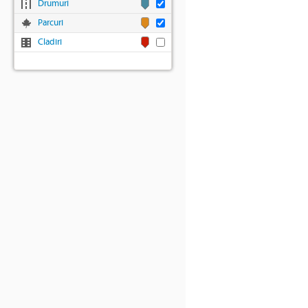
Drumuri
Parcuri
Cladiri