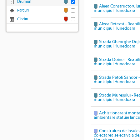
Drumuri
Aleea Constructorului 
Parcuri
municipiul Hunedoara
Cladiri
Aleea Retezat - Reabili
municipiul Hunedoara
Strada Gheorghe Doja -
municipiul Hunedoara
Strada Doinei - Reabili
municipiul Hunedoara
Strada Petofi Sandor - 
municipiul Hunedoara
Strada Mureșului - Reab
municipiul Hunedoara
Achiziționare și mont
ambientare statuie Ianc
Construirea de insule 
colectarea selectiva a des
Hunedoara