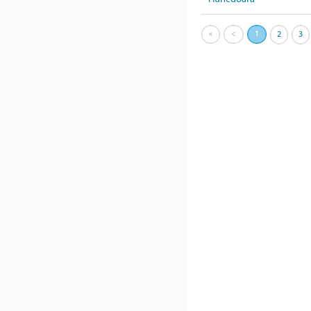
«
<
1
2
3