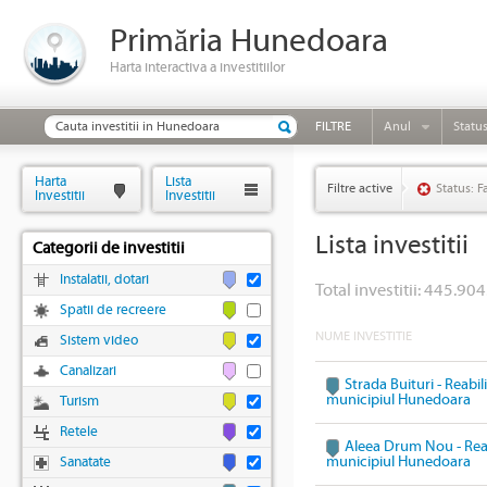
Primăria Hunedoara
Harta interactiva a investitiilor
FILTRE
Anul
Statu
Harta
Lista
Filtre active
Status: F
Investitii
Investitii
Lista investitii
Categorii de investitii
Instalatii, dotari
Total investitii: 445.904
Spatii de recreere
NUME INVESTITIE
Sistem video
Canalizari
Strada Buituri - Reabil
municipiul Hunedoara
Turism
Retele
Aleea Drum Nou - Reabi
municipiul Hunedoara
Sanatate