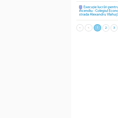
Execuție lucrări pentru
incendiu - Colegiul Econ
strada Alexandru Vlahuță
«
<
1
2
3