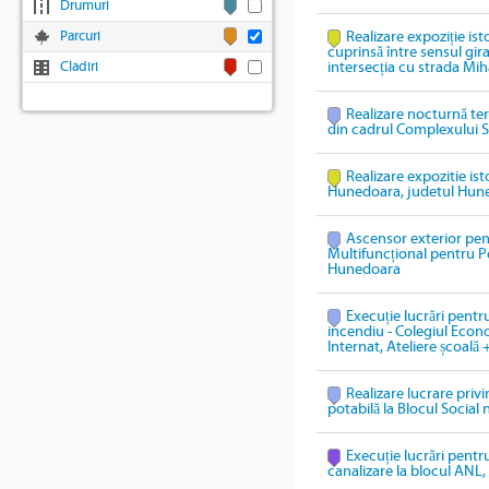
Drumuri
Parcuri
Realizare expoziție ist
cuprinsă între sensul gi
Cladiri
intersecția cu strada Mih
Realizare nocturnă te
din cadrul Complexului S
Realizare expozitie ist
Hunedoara, judetul Hun
Ascensor exterior pen
Multifuncțional pentru P
Hunedoara
Execuție lucrări pentru
incendiu - Colegiul Econ
Internat, Ateliere școală 
Realizare lucrare priv
potabilă la Blocul Social 
Execuție lucrări pentru
canalizare la blocul ANL