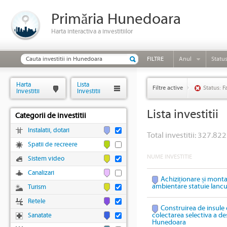
Primăria Hunedoara
Harta interactiva a investitiilor
FILTRE
Anul
Statu
Harta
Lista
Filtre active
Status: F
Investitii
Investitii
Lista investitii
Categorii de investitii
Instalatii, dotari
Total investitii: 327.822
Spatii de recreere
NUME INVESTITIE
Sistem video
Canalizari
Achiziționare și mont
ambientare statuie Ianc
Turism
Retele
Construirea de insule 
colectarea selectiva a des
Sanatate
Hunedoara