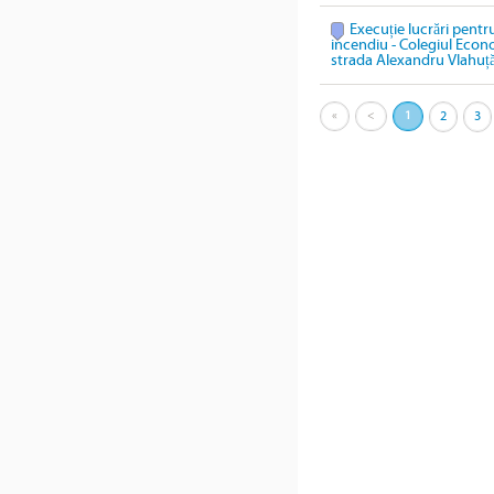
Execuție lucrări pentru
incendiu - Colegiul Econ
strada Alexandru Vlahuță
«
<
1
2
3