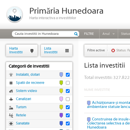
Primăria Hunedoara
Harta interactiva a investitiilor
FILTRE
Anul
Statu
Harta
Lista
Filtre active
Status: F
Investitii
Investitii
Lista investitii
Categorii de investitii
Instalatii, dotari
Total investitii: 327.822
Spatii de recreere
NUME INVESTITIE
Sistem video
Canalizari
Achiziționare și mont
ambientare statuie Ianc
Turism
Retele
Construirea de insule 
colectarea selectiva a des
Sanatate
Hunedoara