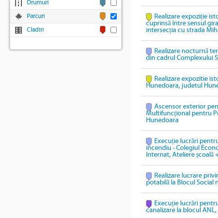
Drumuri
Parcuri
Realizare expoziție ist
cuprinsă între sensul gi
Cladiri
intersecția cu strada Mih
Realizare nocturnă te
din cadrul Complexului S
Realizare expozitie ist
Hunedoara, judetul Hun
Ascensor exterior pen
Multifuncțional pentru P
Hunedoara
Execuție lucrări pentru
incendiu - Colegiul Econ
Internat, Ateliere școală 
Realizare lucrare priv
potabilă la Blocul Social 
Execuție lucrări pentru
canalizare la blocul ANL