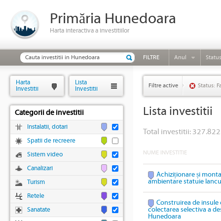
Primăria Hunedoara
Harta interactiva a investitiilor
FILTRE
Anul
Statu
Harta
Lista
Filtre active
Status: F
Investitii
Investitii
Lista investitii
Categorii de investitii
Instalatii, dotari
Total investitii: 327.822
Spatii de recreere
NUME INVESTITIE
Sistem video
Canalizari
Achiziționare și mont
ambientare statuie Ianc
Turism
Retele
Construirea de insule 
colectarea selectiva a des
Sanatate
Hunedoara