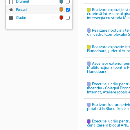
Drumuri
Parcuri
Realizare expoziție ist
cuprinsă între sensul gi
Cladiri
intersecția cu strada Mih
Realizare nocturnă te
din cadrul Complexului S
Realizare expozitie ist
Hunedoara, judetul Hun
Ascensor exterior pen
Multifuncțional pentru P
Hunedoara
Execuție lucrări pentru
incendiu - Colegiul Econ
Internat, Ateliere școală 
Realizare lucrare priv
potabilă la Blocul Social 
Execuție lucrări pentru
canalizare la blocul ANL