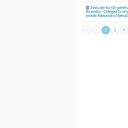
Execuție lucrări pentru
incendiu - Colegiul Econ
strada Alexandru Vlahuță
«
<
1
2
3