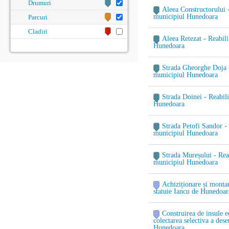
Drumuri
Aleea Constructorului -
municipiul Hunedoara
Parcuri
Cladiri
Aleea Retezat - Reabili
Hunedoara
Strada Gheorghe Doja - 
municipiul Hunedoara
Strada Doinei - Reabili
Hunedoara
Strada Petofi Sandor - 
municipiul Hunedoara
Strada Mureșului - Reab
municipiul Hunedoara
Achiziționare și monta
statuie Iancu de Hunedoar
Construirea de insule e
colectarea selectiva a dese
Hunedoara