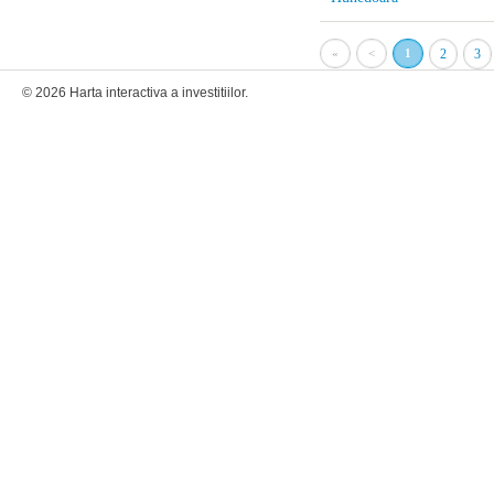
«
<
1
2
3
© 2026 Harta interactiva a investitiilor.