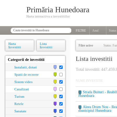
Primăria Hunedoara
Harta interactiva a investitiilor
FILTRE
Anul
Status
Harta
Lista
Filtre active
Status: Faz
Investitii
Investitii
Lista investitii
Categorii de investitii
Instalatii, dotari
Total investitii: 447.459.
Spatii de recreere
NUME INVESTITIE
Sistem video
Canalizari
Strada Buituri - Reabil
Hunedoara
Turism
Retele
Aleea Drum Nou - Reabi
municipiul Hunedoara
Sanatate