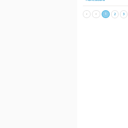
«
<
1
2
3