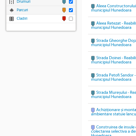
Drumuri
Aleea Constructorului 
Parcuri
municipiul Hunedoara
Cladiri
Aleea Retezat - Reabili
municipiul Hunedoara
Strada Gheorghe Doja -
municipiul Hunedoara
Strada Doinei - Reabili
municipiul Hunedoara
Strada Petofi Sandor - 
municipiul Hunedoara
Strada Mureșului - Reab
municipiul Hunedoara
Achiziționare și mont
ambientare statuie Ianc
Construirea de insule 
colectarea selectiva a des
Hunedoara