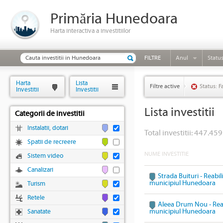
Primăria Hunedoara
Harta interactiva a investitiilor
FILTRE
Anul
Statu
Harta
Lista
Filtre active
Status: F
Investitii
Investitii
Lista investitii
Categorii de investitii
Instalatii, dotari
Total investitii: 447.459
Spatii de recreere
NUME INVESTITIE
Sistem video
Canalizari
Strada Buituri - Reabil
municipiul Hunedoara
Turism
Retele
Aleea Drum Nou - Reabi
municipiul Hunedoara
Sanatate