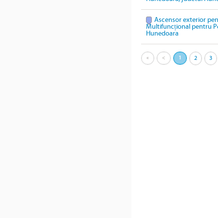
Ascensor exterior pen
Multifuncțional pentru P
Hunedoara
«
<
1
2
3