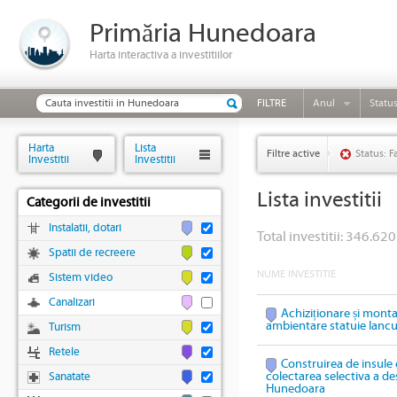
Primăria Hunedoara
Harta interactiva a investitiilor
FILTRE
Anul
Statu
Harta
Lista
Filtre active
Status: F
Investitii
Investitii
Lista investitii
Categorii de investitii
Instalatii, dotari
Total investitii: 346.620
Spatii de recreere
NUME INVESTITIE
Sistem video
Canalizari
Achiziționare și mont
ambientare statuie Ianc
Turism
Retele
Construirea de insule 
colectarea selectiva a des
Sanatate
Hunedoara