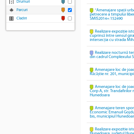
Drumuri
Parcuri
”Amenajare spații urb
petrecere a timpului lib
Cladiri
SMIS2014+:152490
Realizare expoziție ist
cuprinsă între sensul gi
intersecția cu strada Mih
Realizare nocturnă te
din cadrul Complexului S
Amenajare loc de joacă
Răcăștie nr. 201, munici
Amenajare loc de joacă
Corp A, str. Trandafirilor
Hunedoara
Amenajare teren sport
Economic Emanuil Gojdu,
bis, municipiul Hunedoa
Realizare expozitie ist
Hunedoara, judetul Hun