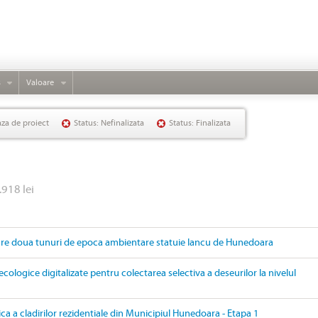
s
Valoare
aza de proiect
Status: Nefinalizata
Status: Finalizata
.918 lei
are doua tunuri de epoca ambientare statuie Iancu de Hunedoara
ecologice digitalizate pentru colectarea selectiva a deseurilor la nivelul
ica a cladirilor rezidentiale din Municipiul Hunedoara - Etapa 1