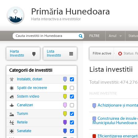
Primăria Hunedoara
Harta interactiva a investitiilor
FILTRE
Anul
Statu
Harta
Lista
Filtre active
Status: F
Investitii
Investitii
Lista investitii
Categorii de investitii
Instalatii, dotari
Total investitii: 474.276
Spatii de recreere
NUME INVESTITIE
Sistem video
Canalizari
Achiziționare și mont
Turism
Construirea de insule 
Retele
Municipiului Hunedoara
Sanatate
Eficientizarea energet