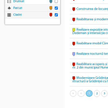
Drumuri
Parcuri
Construirea de locuin
Cladiri
Reabilitarea și modern
Realizare expoziție ist
Dedeman și intersecția c
Reabilitare imobil Căm
Realizare nocturnă te
Reabilitare acoperiș și
nr. 2 din municipiul Hun
Modernizare Grădinița
structură a Grădiniței 
«
<
1
2
3