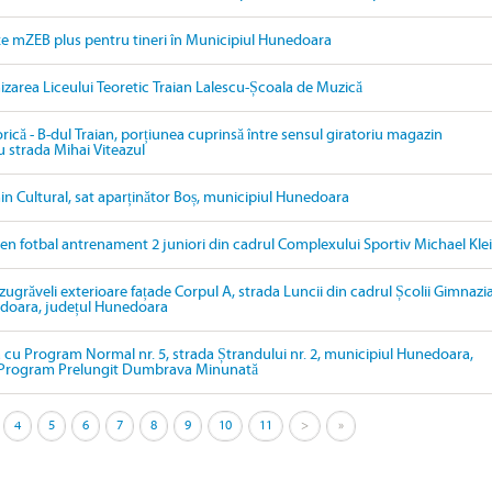
țe mZEB plus pentru tineri în Municipiul Hunedoara
izarea Liceului Teoretic Traian Lalescu-Școala de Muzică
orică - B-dul Traian, porțiunea cuprinsă între sensul giratoriu magazin
u strada Mihai Viteazul
in Cultural, sat aparținător Boș, municipiul Hunedoara
ren fotbal antrenament 2 juniori din cadrul Complexului Sportiv Michael Kle
 zugrăveli exterioare fațade Corpul A, strada Luncii din cadrul Școlii Gimnazi
edoara, județul Hunedoara
 cu Program Normal nr. 5, strada Ștrandului nr. 2, municipiul Hunedoara,
cu Program Prelungit Dumbrava Minunată
4
5
6
7
8
9
10
11
>
»