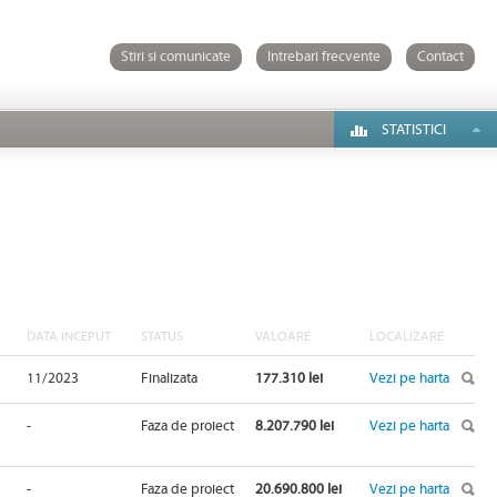
Stiri si comunicate
Intrebari frecvente
Contact
STATISTICI
DATA INCEPUT
STATUS
VALOARE
LOCALIZARE
11/2023
Finalizata
177.310 lei
Vezi pe harta
-
Faza de proiect
8.207.790 lei
Vezi pe harta
-
Faza de proiect
20.690.800 lei
Vezi pe harta