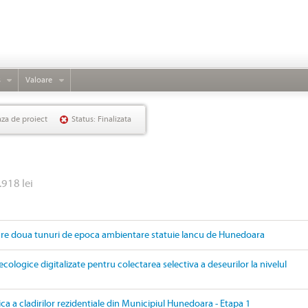
s
Valoare
aza de proiect
Status: Finalizata
.918 lei
are doua tunuri de epoca ambientare statuie Iancu de Hunedoara
ecologice digitalizate pentru colectarea selectiva a deseurilor la nivelul
ica a cladirilor rezidentiale din Municipiul Hunedoara - Etapa 1