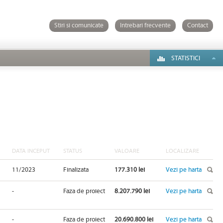
Stiri si comunicate
Intrebari frecvente
Contact
STATISTICI
DATA INCEPUT
STATUS
VALOARE
LOCALIZARE
11/2023
Finalizata
177.310 lei
Vezi pe harta
-
Faza de proiect
8.207.790 lei
Vezi pe harta
-
Faza de proiect
20.690.800 lei
Vezi pe harta