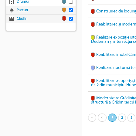
Drumuri
Parcuri
Construirea de locuin
Cladiri
Reabilitarea și modern
Realizare expoziție ist
Dedeman și intersecția c
Reabilitare imobil Căm
Realizare nocturnă te
Reabilitare acoperiș și
nr. 2 din municipiul Hun
Modernizare Grădinița
structură a Grădiniței 
«
<
1
2
3