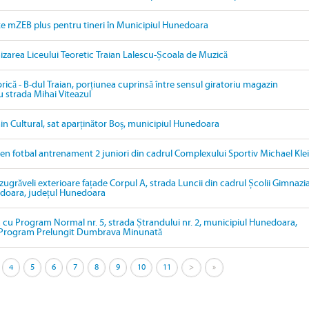
țe mZEB plus pentru tineri în Municipiul Hunedoara
izarea Liceului Teoretic Traian Lalescu-Școala de Muzică
orică - B-dul Traian, porțiunea cuprinsă între sensul giratoriu magazin
u strada Mihai Viteazul
in Cultural, sat aparținător Boș, municipiul Hunedoara
ren fotbal antrenament 2 juniori din cadrul Complexului Sportiv Michael Kle
 zugrăveli exterioare fațade Corpul A, strada Luncii din cadrul Școlii Gimnazi
edoara, județul Hunedoara
 cu Program Normal nr. 5, strada Ștrandului nr. 2, municipiul Hunedoara,
cu Program Prelungit Dumbrava Minunată
4
5
6
7
8
9
10
11
>
»