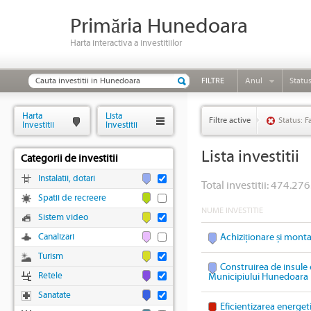
Primăria Hunedoara
Harta interactiva a investitiilor
FILTRE
Anul
Statu
Harta
Lista
Filtre active
Status: F
Investitii
Investitii
Lista investitii
Categorii de investitii
Instalatii, dotari
Total investitii: 474.276
Spatii de recreere
NUME INVESTITIE
Sistem video
Canalizari
Achiziționare și mont
Turism
Construirea de insule 
Retele
Municipiului Hunedoara
Sanatate
Eficientizarea energet