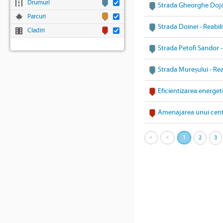
Drumuri
Strada Gheorghe Doja 
Parcuri
Strada Doinei - Reabil
Cladiri
Strada Petofi Sandor -
Strada Mureșului - Rea
Eficientizarea energet
Amenajarea unui cent
«
<
1
2
3