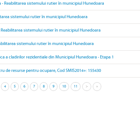
- Reabilitarea sistemului rutier în municipiul Hunedoara
itarea sistemului rutier în municipiul Hunedoara
 Reabilitarea sistemului rutier în municipiul Hunedoara
bilitarea sistemului rutier în municipiul Hunedoara
ica a cladirilor rezidentiale din Municipiul Hunedoara - Etapa 1
ru de resurse pentru ocupare, Cod SMIS2014+: 155430
4
5
6
7
8
9
10
11
>
»