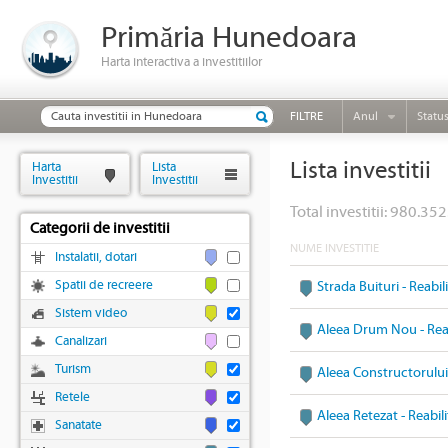
Primăria Hunedoara
Harta interactiva a investitiilor
FILTRE
Anul
Statu
Lista investitii
Harta
Lista
Investitii
Investitii
Total investitii: 980.352
Categorii de investitii
NUME INVESTITIE
Instalatii, dotari
Spatii de recreere
Strada Buituri - Reabi
Sistem video
Aleea Drum Nou - Reab
Canalizari
Turism
Aleea Constructorului 
Retele
Aleea Retezat - Reabil
Sanatate