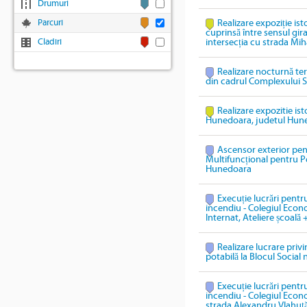
Drumuri
Parcuri
Realizare expoziție ist
cuprinsă între sensul gi
Cladiri
intersecția cu strada Mih
Realizare nocturnă te
din cadrul Complexului S
Realizare expozitie ist
Hunedoara, judetul Hun
Ascensor exterior pen
Multifuncțional pentru P
Hunedoara
Execuție lucrări pentru
incendiu - Colegiul Econ
Internat, Ateliere școală 
Realizare lucrare priv
potabilă la Blocul Social 
Execuție lucrări pentru
incendiu - Colegiul Econ
strada Alexandru Vlahuță