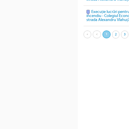
Execuție lucrări pentru
incendiu - Colegiul Econ
strada Alexandru Vlahuță
«
<
1
2
3