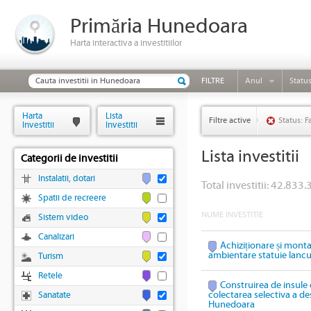
Primăria Hunedoara
Harta interactiva a investitiilor
FILTRE
Anul
Statu
Harta
Lista
Filtre active
Status: F
Investitii
Investitii
Lista investitii
Categorii de investitii
Instalatii, dotari
Total investitii: 42.833.
Spatii de recreere
NUME INVESTITIE
Sistem video
Canalizari
Achiziționare și mont
ambientare statuie Ianc
Turism
Retele
Construirea de insule 
colectarea selectiva a des
Sanatate
Hunedoara