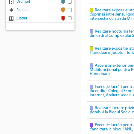
Drumuri
Parcuri
Realizare expoziție ist
cuprinsă între sensul gi
Cladiri
intersecția cu strada Mih
Realizare nocturnă te
din cadrul Complexului S
Realizare expozitie ist
Hunedoara, judetul Hun
Ascensor exterior pen
Multifuncțional pentru P
Hunedoara
Execuție lucrări pentru
incendiu - Colegiul Econ
Internat, Ateliere școală 
Realizare lucrare priv
potabilă la Blocul Social 
Execuție lucrări pentru
canalizare la blocul ANL