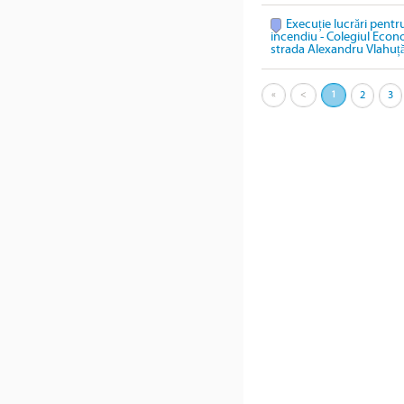
Execuție lucrări pentru
incendiu - Colegiul Econ
strada Alexandru Vlahuță
«
<
1
2
3