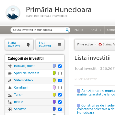
Primăria Hunedoara
Harta interactiva a investitiilor
FILTRE
Anul
Statu
Harta
Lista
Filtre active
Status: F
Investitii
Investitii
Lista investitii
Categorii de investitii
Instalatii, dotari
Total investitii: 326.267
Spatii de recreere
NUME INVESTITIE
Sistem video
Canalizari
Achiziționare și mont
ambientare statuie Ianc
Turism
Retele
Construirea de insule 
colectarea selectiva a des
Sanatate
Hunedoara