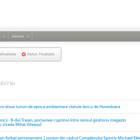
s
Valoare
efinalizata
Status: Finalizata
.837 lei
are doua tunuri de epoca ambientare statuie Iancu de Hunedoara
orică - B-dul Traian, porțiunea cuprinsă între sensul giratoriu magazin
u strada Mihai Viteazul
ren fotbal antrenament 2 juniori din cadrul Complexului Sportiv Michael Kle