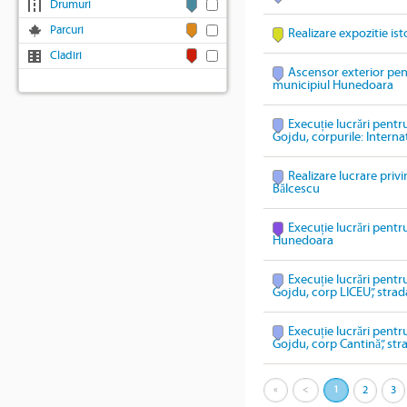
Drumuri
Parcuri
Realizare expozitie is
Cladiri
Ascensor exterior pen
municipiul Hunedoara
Execuție lucrări pentr
Gojdu, corpurile: Internat
Realizare lucrare priv
Bălcescu
Execuție lucrări pentru
Hunedoara
Execuție lucrări pentr
Gojdu, corp LICEU”, stra
Execuție lucrări pentr
Gojdu, corp Cantină”, st
«
<
1
2
3