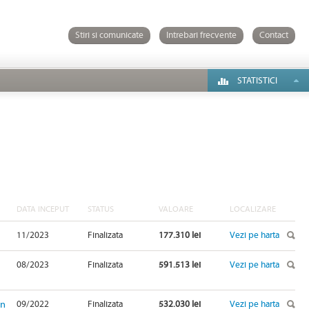
Stiri si comunicate
Intrebari frecvente
Contact
STATISTICI
DATA INCEPUT
STATUS
VALOARE
LOCALIZARE
11/2023
Finalizata
177.310 lei
Vezi pe harta
08/2023
Finalizata
591.513 lei
Vezi pe harta
in
09/2022
Finalizata
532.030 lei
Vezi pe harta