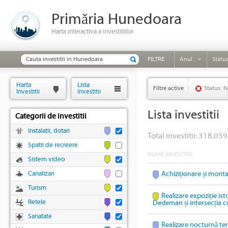
Primăria Hunedoara
Harta interactiva a investitiilor
FILTRE
Anul
Statu
Harta
Lista
Filtre active
Status: N
Investitii
Investitii
Lista investitii
Categorii de investitii
Instalatii, dotari
Total investitii: 318.059
Spatii de recreere
NUME INVESTITIE
Sistem video
Canalizari
Achiziționare și mont
Turism
Realizare expoziție ist
Retele
Dedeman și intersecția c
Sanatate
Realizare nocturnă te