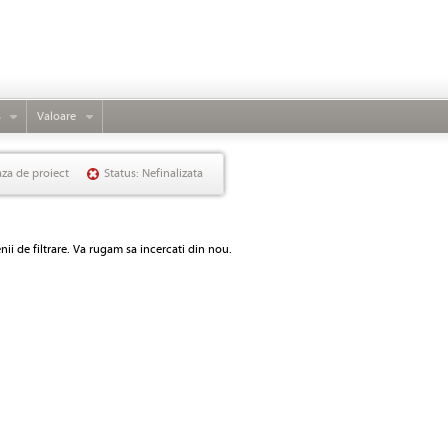
s
Valoare
aza de proiect
Status: Nefinalizata
ii de filtrare. Va rugam sa incercati din nou.