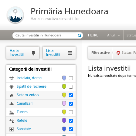
Primăria Hunedoara
Harta interactiva a investitiilor
FILTRE
Anul
Statu
Harta
Lista
Filtre active
Status: F
Investitii
Investitii
Lista investitii
Categorii de investitii
Nu exista rezultate dupa termen
Instalatii, dotari
Spatii de recreere
Sistem video
Canalizari
Turism
Retele
Sanatate