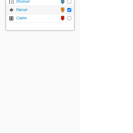
Drumuri
Parcuri
Cladiri