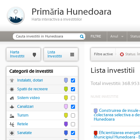
Primăria Hunedoara
Harta interactiva a investitiilor
FILTRE
Anul
Statu
Harta
Lista
Filtre active
Status: Î
Investitii
Investitii
Lista investitii
Categorii de investitii
Instalatii, dotari
Total investitii: 368.953
Spatii de recreere
NUME INVESTITIE
Sistem video
Canalizari
Construirea de insule 
colectarea selectiva a des
Turism
Hunedoara
Retele
Eficientizarea energeti
Sanatate
Municipiul Hunedoara - 