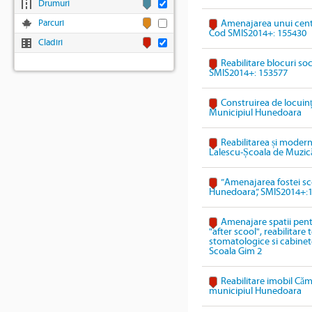
Drumuri
Parcuri
Amenajarea unui cent
Cod SMIS2014+: 155430
Cladiri
Reabilitare blocuri so
SMIS2014+: 153577
Construirea de locuinț
Municipiul Hunedoara
Reabilitarea și modern
Lalescu-Școala de Muzic
”Amenajarea fostei sco
Hunedoara”, SMIS2014+:
Amenajare spatii pentr
"after scool", reabilitare
stomatologice si cabinete
Scoala Gim 2
Reabilitare imobil Cămi
municipiul Hunedoara