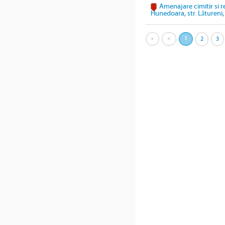
Amenajare cimitir si r
Hunedoara, str. Lătureni,
«
<
1
2
3