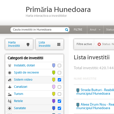
Primăria Hunedoara
Harta interactiva a investitiilor
FILTRE
Anul
Statu
Harta
Lista
Filtre active
Status: N
Investitii
Investitii
Lista investitii
Categorii de investitii
Instalatii, dotari
Total investitii: 420.144
Spatii de recreere
NUME INVESTITIE
Sistem video
Canalizari
Strada Buituri - Reabil
municipiul Hunedoara
Turism
Retele
Aleea Drum Nou - Reabi
municipiul Hunedoara
Sanatate