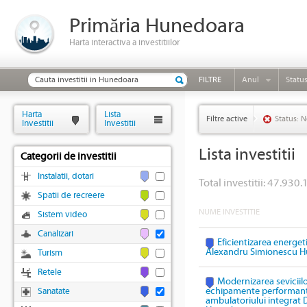
Primăria Hunedoara
Harta interactiva a investitiilor
FILTRE
Anul
Statu
Harta
Lista
Filtre active
Status: N
Investitii
Investitii
Lista investitii
Categorii de investitii
Instalatii, dotari
Total investitii: 47.930.
Spatii de recreere
NUME INVESTITIE
Sistem video
Canalizari
Eficientizarea energeti
Alexandru Simionescu 
Turism
Retele
Modernizarea seviciil
echipamente performante 
Sanatate
ambulatoriului integrat