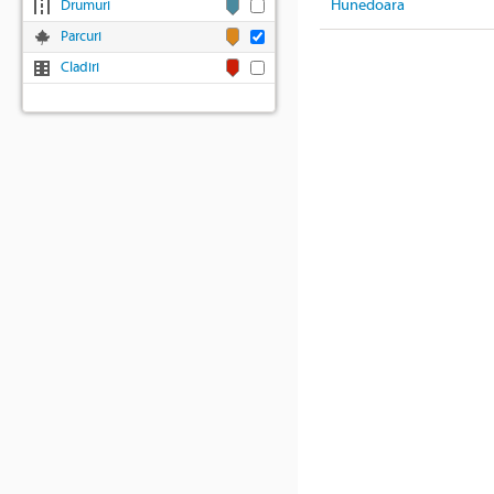
Hunedoara
Drumuri
Parcuri
Cladiri