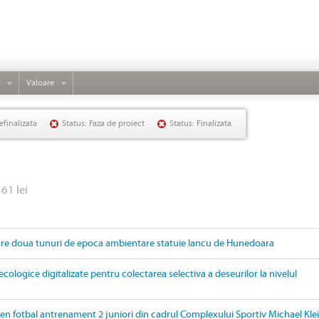
s
Valoare
efinalizata
Status: Faza de proiect
Status: Finalizata
561 lei
are doua tunuri de epoca ambientare statuie Iancu de Hunedoara
ecologice digitalizate pentru colectarea selectiva a deseurilor la nivelul
ren fotbal antrenament 2 juniori din cadrul Complexului Sportiv Michael Kle