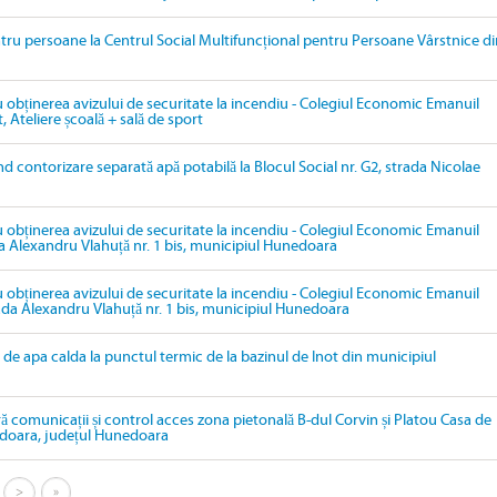
tru persoane la Centrul Social Multifuncțional pentru Persoane Vârstnice di
u obținerea avizului de securitate la incendiu - Colegiul Economic Emanuil
, Ateliere școală + sală de sport
ind contorizare separată apă potabilă la Blocul Social nr. G2, strada Nicolae
u obținerea avizului de securitate la incendiu - Colegiul Economic Emanuil
da Alexandru Vlahuță nr. 1 bis, municipiul Hunedoara
u obținerea avizului de securitate la incendiu - Colegiul Economic Emanuil
rada Alexandru Vlahuță nr. 1 bis, municipiul Hunedoara
de apa calda la punctul termic de la bazinul de Inot din municipiul
ră comunicații și control acces zona pietonală B-dul Corvin și Platou Casa de
edoara, județul Hunedoara
>
»