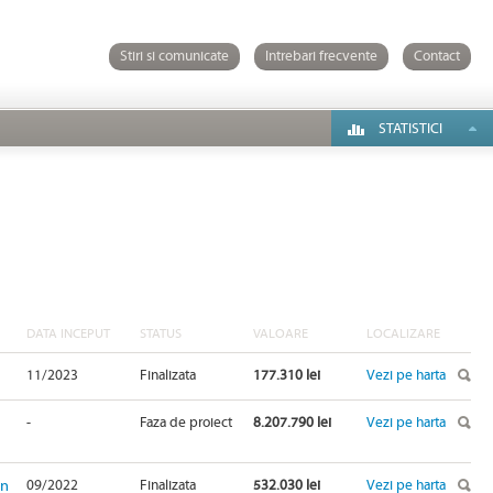
Stiri si comunicate
Intrebari frecvente
Contact
STATISTICI
DATA INCEPUT
STATUS
VALOARE
LOCALIZARE
11/2023
Finalizata
177.310 lei
Vezi pe harta
-
Faza de proiect
8.207.790 lei
Vezi pe harta
in
09/2022
Finalizata
532.030 lei
Vezi pe harta