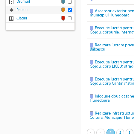
Drumuri
Parcuri
Ascensor exterior pen
municipiul Hunedoara
Cladiri
Execuție lucrări pentr
Gojdu, corpurile: Internat
Realizare lucrare priv
Bălcescu
Execuție lucrări pentr
Gojdu, corp LICEU”, stra
Execuție lucrări pentr
Gojdu, corp Cantină”, st
Inlocuire doua cazane 
Hunedoara
Realizare infrastructu
Cultură, Municipiul Hun
«
<
1
2
3