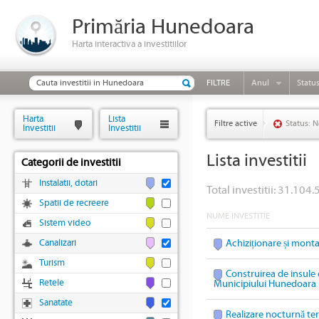
Primăria Hunedoara
Harta interactiva a investitiilor
FILTRE
Anul
Statu
Harta
Lista
Filtre active
Status: N
Investitii
Investitii
Lista investitii
Categorii de investitii
Instalatii, dotari
Total investitii: 31.104.
Spatii de recreere
NUME INVESTITIE
Sistem video
Canalizari
Achiziționare și mont
Turism
Construirea de insule 
Retele
Municipiului Hunedoara
Sanatate
Realizare nocturnă te