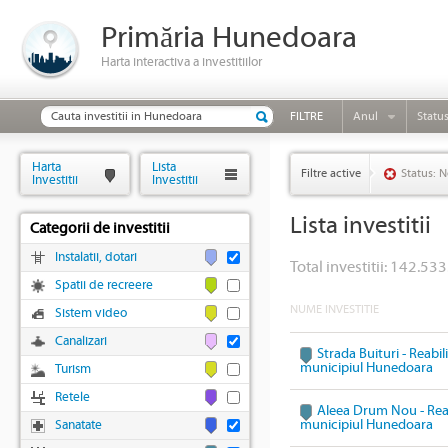
Primăria Hunedoara
Harta interactiva a investitiilor
FILTRE
Anul
Statu
Harta
Lista
Filtre active
Status: N
Investitii
Investitii
Lista investitii
Categorii de investitii
Instalatii, dotari
Total investitii: 142.533
Spatii de recreere
NUME INVESTITIE
Sistem video
Canalizari
Strada Buituri - Reabil
municipiul Hunedoara
Turism
Retele
Aleea Drum Nou - Reabi
municipiul Hunedoara
Sanatate