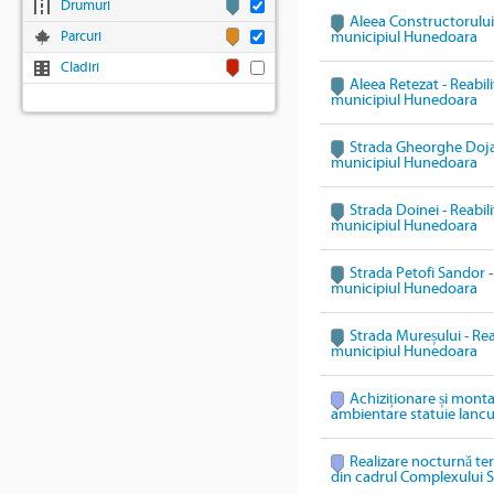
Drumuri
Aleea Constructorului 
Parcuri
municipiul Hunedoara
Cladiri
Aleea Retezat - Reabili
municipiul Hunedoara
Strada Gheorghe Doja -
municipiul Hunedoara
Strada Doinei - Reabili
municipiul Hunedoara
Strada Petofi Sandor - 
municipiul Hunedoara
Strada Mureșului - Reab
municipiul Hunedoara
Achiziționare și mont
ambientare statuie Ianc
Realizare nocturnă te
din cadrul Complexului S