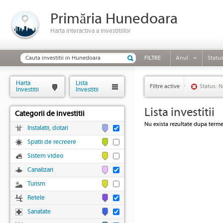
Primăria Hunedoara
Harta interactiva a investitiilor
FILTRE
Anul
Statu
Harta
Lista
Filtre active
Status: N
Investitii
Investitii
Lista investitii
Categorii de investitii
Nu exista rezultate dupa termen
Instalatii, dotari
Spatii de recreere
Sistem video
Canalizari
Turism
Retele
Sanatate