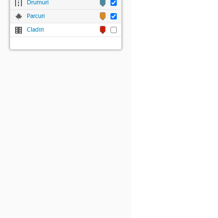
Drumuri
Parcuri
Cladiri