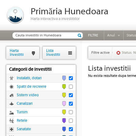
Primăria Hunedoara
Harta interactiva a investitiilor
FILTRE
Anul
Statu
Harta
Lista
Filtre active
Status: N
Investitii
Investitii
Lista investitii
Categorii de investitii
Nu exista rezultate dupa termen
Instalatii, dotari
Spatii de recreere
Sistem video
Canalizari
Turism
Retele
Sanatate