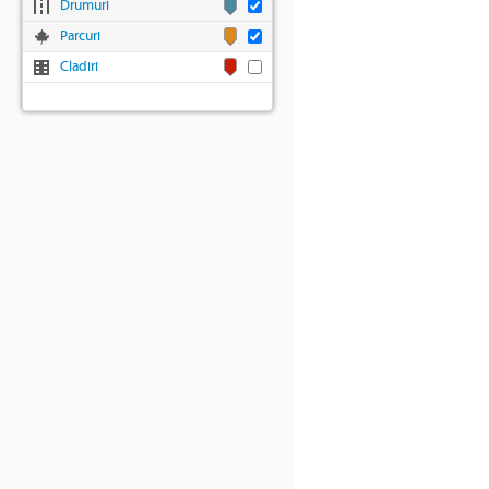
Drumuri
Parcuri
Cladiri