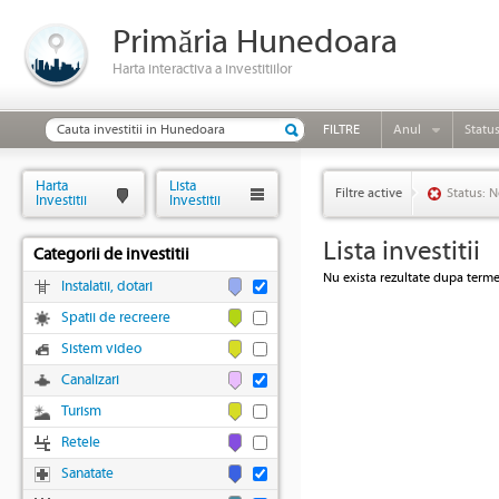
Primăria Hunedoara
Harta interactiva a investitiilor
FILTRE
Anul
Statu
Harta
Lista
Filtre active
Status: N
Investitii
Investitii
Lista investitii
Categorii de investitii
Nu exista rezultate dupa termen
Instalatii, dotari
Spatii de recreere
Sistem video
Canalizari
Turism
Retele
Sanatate