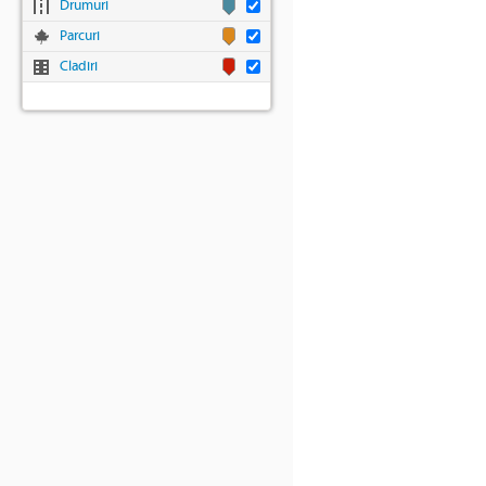
Drumuri
Parcuri
Cladiri