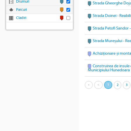
Drumuri
Strada Gheorghe Doja 
Parcuri
Strada Doinei - Reabil
Cladiri
Strada Petofi Sandor -
Strada Mureșului - Rea
Achiziționare și mont
Construirea de insule 
Municipiului Hunedoara
«
<
1
2
3