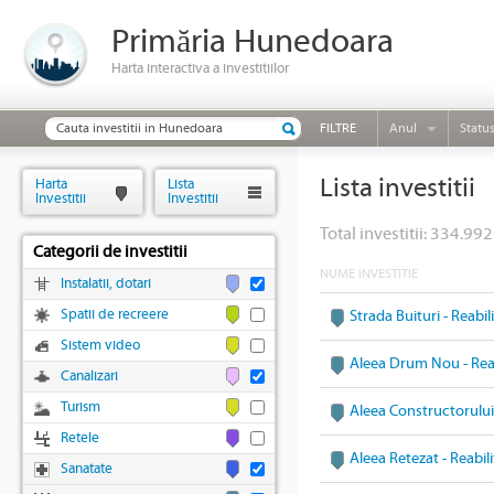
Primăria Hunedoara
Harta interactiva a investitiilor
FILTRE
Anul
Statu
Lista investitii
Harta
Lista
Investitii
Investitii
Total investitii: 334.992
Categorii de investitii
NUME INVESTITIE
Instalatii, dotari
Spatii de recreere
Strada Buituri - Reabi
Sistem video
Aleea Drum Nou - Reab
Canalizari
Turism
Aleea Constructorului 
Retele
Aleea Retezat - Reabil
Sanatate