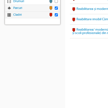
Drumuri
Parcuri
Reabilitarea și modern
Cladiri
Reabilitare imobil Căm
Reabilitarea/ moderniz
și scoli profesionale) di