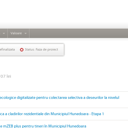
s
Valoare
efinalizata
Status: Faza de proiect
707 lei
ecologice digitalizate pentru colectarea selectiva a deseurilor la nivelul
ica a cladirilor rezidentiale din Municipiul Hunedoara - Etapa 1
țe mZEB plus pentru tineri în Municipiul Hunedoara