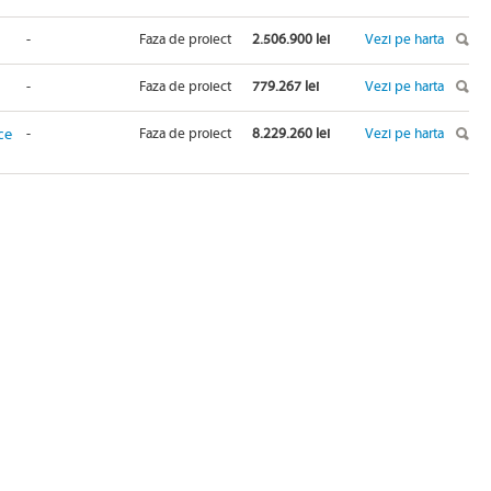
-
Faza de proiect
2.506.900 lei
Vezi pe harta
-
Faza de proiect
779.267 lei
Vezi pe harta
ce
-
Faza de proiect
8.229.260 lei
Vezi pe harta