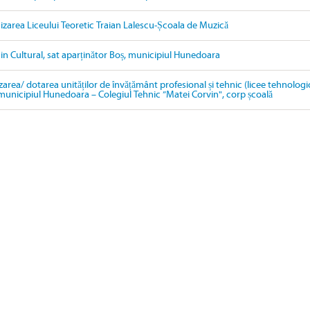
izarea Liceului Teoretic Traian Lalescu-Școala de Muzică
in Cultural, sat aparținător Boș, municipiul Hunedoara
area/ dotarea unităților de învățământ profesional și tehnic (licee tehnologi
n municipiul Hunedoara – Colegiul Tehnic ”Matei Corvin", corp școală