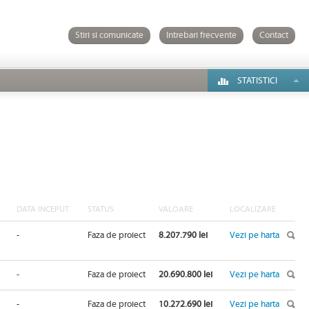
Stiri si comunicate
Intrebari frecvente
Contact
STATISTICI
DATA INCEPUT
STATUS
VALOARE
LOCALIZARE
-
Faza de proiect
8.207.790 lei
Vezi pe harta
-
Faza de proiect
20.690.800 lei
Vezi pe harta
-
Faza de proiect
10.272.690 lei
Vezi pe harta