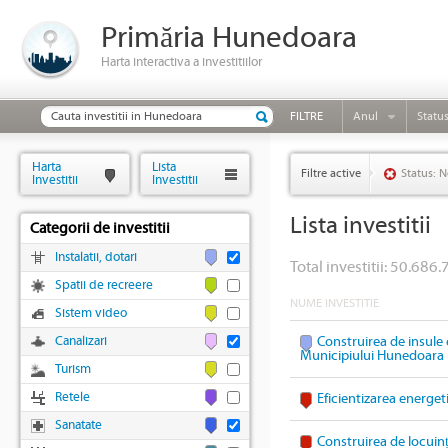
Primăria Hunedoara
Harta interactiva a investitiilor
FILTRE
Anul
Statu
Harta
Lista
Filtre active
Status: N
Investitii
Investitii
Lista investitii
Categorii de investitii
Instalatii, dotari
Total investitii: 50.686.
Spatii de recreere
NUME INVESTITIE
Sistem video
Canalizari
Construirea de insule 
Municipiului Hunedoara
Turism
Retele
Eficientizarea energet
Sanatate
Construirea de locuin