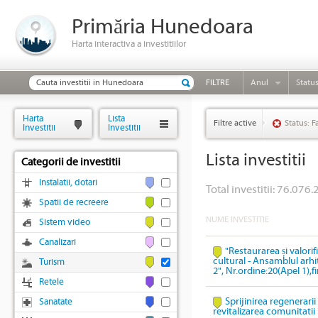
Primăria Hunedoara
Harta interactiva a investitiilor
FILTRE
Anul
Statu
Harta
Lista
Filtre active
Status: F
Investitii
Investitii
Lista investitii
Categorii de investitii
Instalatii, dotari
Total investitii: 76.076.
Spatii de recreere
NUME INVESTITIE
Sistem video
Canalizari
"Restaurarea și valori
cultural - Ansamblul arhi
Turism
2", Nr.ordine:20(Apel 1),
Retele
Sprijinirea regenerari
Sanatate
revitalizarea comunitatii