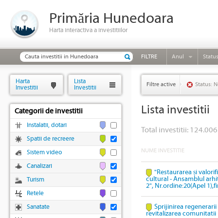
Primăria Hunedoara
Harta interactiva a investitiilor
FILTRE
Anul
Statu
Harta
Lista
Filtre active
Status: N
Investitii
Investitii
Lista investitii
Categorii de investitii
Instalatii, dotari
Total investitii: 124.006
Spatii de recreere
NUME INVESTITIE
Sistem video
Canalizari
"Restaurarea și valori
cultural - Ansamblul arhi
Turism
2", Nr.ordine:20(Apel 1),
Retele
Sprijinirea regenerari
Sanatate
revitalizarea comunitatii