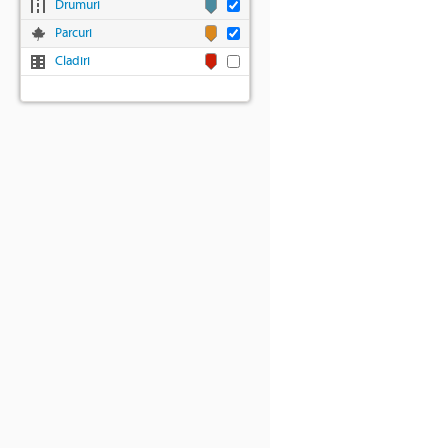
Drumuri
Parcuri
Cladiri