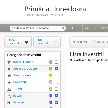
Primăria Hunedoara
Harta interactiva a investitiilor
FILTRE
Anul
Statu
Harta
Lista
Filtre active
Status: N
Investitii
Investitii
Lista investitii
Categorii de investitii
Nu exista rezultate dupa termen
Instalatii, dotari
Spatii de recreere
Sistem video
Canalizari
Turism
Retele
Sanatate