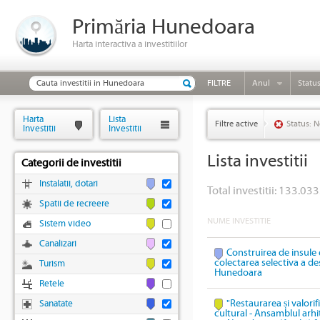
Primăria Hunedoara
Harta interactiva a investitiilor
FILTRE
Anul
Statu
Harta
Lista
Filtre active
Status: N
Investitii
Investitii
Lista investitii
Categorii de investitii
Instalatii, dotari
Total investitii: 133.033
Spatii de recreere
NUME INVESTITIE
Sistem video
Canalizari
Construirea de insule 
colectarea selectiva a des
Turism
Hunedoara
Retele
"Restaurarea și valori
Sanatate
cultural - Ansamblul arhi