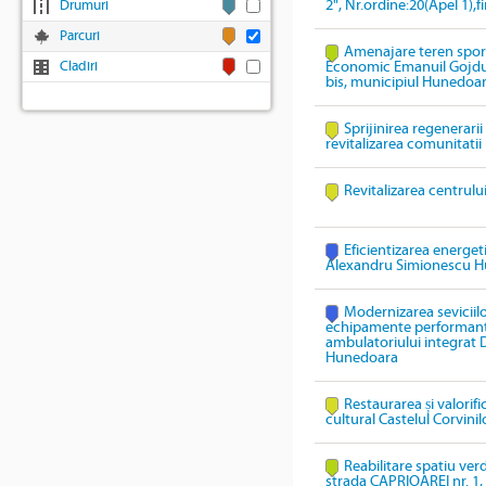
2", Nr.ordine:20(Apel 1),
Drumuri
Parcuri
Amenajare teren sport
Cladiri
Economic Emanuil Gojdu,
bis, municipiul Hunedoa
Sprijinirea regenerari
revitalizarea comunitatii
Revitalizarea centrulu
Eficientizarea energeti
Alexandru Simionescu 
Modernizarea seviciil
echipamente performante 
ambulatoriului integrat
Hunedoara
Restaurarea și valorif
cultural Castelul Corvinil
Reabilitare spatiu ver
strada CAPRIOAREI nr. 1, 