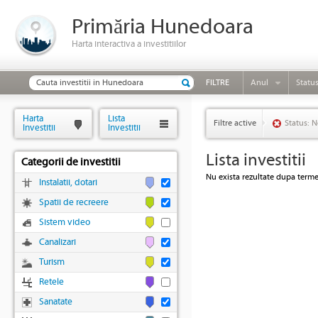
Primăria Hunedoara
Harta interactiva a investitiilor
FILTRE
Anul
Statu
Harta
Lista
Filtre active
Status: N
Investitii
Investitii
Lista investitii
Categorii de investitii
Nu exista rezultate dupa termen
Instalatii, dotari
Spatii de recreere
Sistem video
Canalizari
Turism
Retele
Sanatate