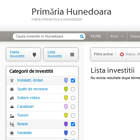
Primăria Hunedoara
Harta interactiva a investitiilor
FILTRE
Anul
Statu
Harta
Lista
Filtre active
Status: N
Investitii
Investitii
Lista investitii
Categorii de investitii
Nu exista rezultate dupa termen
Instalatii, dotari
Spatii de recreere
Sistem video
Canalizari
Turism
Retele
Sanatate