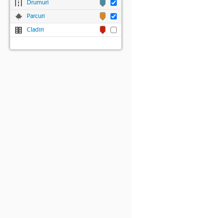
Drumuri
Parcuri
Cladiri