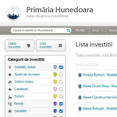
Primăria Hunedoara
Harta interactiva a investitiilor
FILTRE
Anul
Statu
Lista investitii
Harta
Lista
Investitii
Investitii
Total investitii: 630.814
Categorii de investitii
NUME INVESTITIE
Instalatii, dotari
Spatii de recreere
Strada Buituri - Reabi
Sistem video
Aleea Drum Nou - Reab
Canalizari
Turism
Aleea Constructorului 
Retele
Aleea Retezat - Reabil
Sanatate