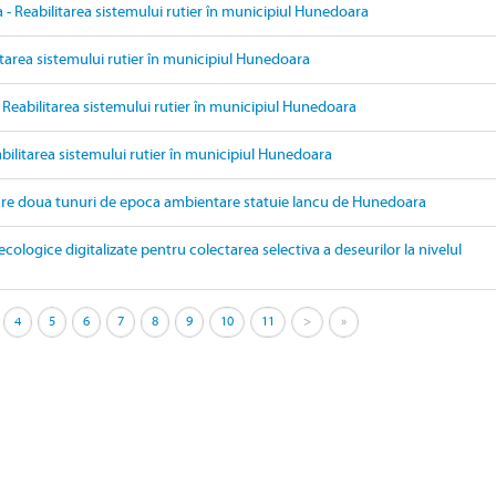
- Reabilitarea sistemului rutier în municipiul Hunedoara
itarea sistemului rutier în municipiul Hunedoara
 Reabilitarea sistemului rutier în municipiul Hunedoara
bilitarea sistemului rutier în municipiul Hunedoara
are doua tunuri de epoca ambientare statuie Iancu de Hunedoara
ecologice digitalizate pentru colectarea selectiva a deseurilor la nivelul
4
5
6
7
8
9
10
11
>
»