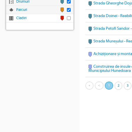
Drumuri
Strada Gheorghe Doja 
Parcuri
Strada Doinei - Reabil
Cladiri
Strada Petofi Sandor -
Strada Mureșului - Rea
Achiziționare și mont
Construirea de insule 
Municipiului Hunedoara
«
<
1
2
3