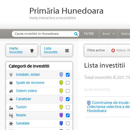
Primăria Hunedoara
Harta interactiva a investitiilor
FILTRE
Anul
Statu
Harta
Lista
Filtre active
Status: F
Investitii
Investitii
Lista investitii
Categorii de investitii
Instalatii, dotari
Total investitii: 8.207.79
Spatii de recreere
NUME INVESTITIE
Sistem video
Canalizari
Construirea de insule 
colectarea selectiva a des
Turism
Hunedoara
Retele
Sanatate