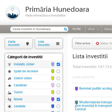
Primăria Hunedoara
Harta interactiva a investitiilor
FILTRE
Anul
Statu
Harta
Lista
Filtre active
Status: Î
Investitii
Investitii
Lista investitii
Categorii de investitii
Instalatii, dotari
Total investitii: 147.153
Spatii de recreere
NUME INVESTITIE
Sistem video
Canalizari
Iluminat public ecolo
Turism
Retele
Modernizarea transpo
prin investiții în transpo
Sanatate
Central