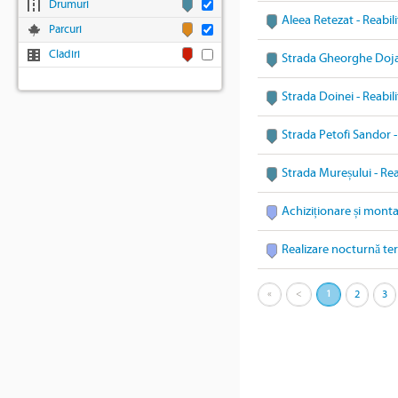
Drumuri
Aleea Retezat - Reabil
Parcuri
Cladiri
Strada Gheorghe Doja 
Strada Doinei - Reabil
Strada Petofi Sandor -
Strada Mureșului - Rea
Achiziționare și mont
Realizare nocturnă te
«
<
1
2
3