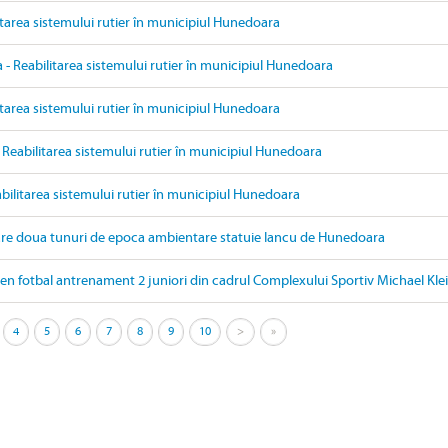
itarea sistemului rutier în municipiul Hunedoara
- Reabilitarea sistemului rutier în municipiul Hunedoara
itarea sistemului rutier în municipiul Hunedoara
 Reabilitarea sistemului rutier în municipiul Hunedoara
bilitarea sistemului rutier în municipiul Hunedoara
are doua tunuri de epoca ambientare statuie Iancu de Hunedoara
ren fotbal antrenament 2 juniori din cadrul Complexului Sportiv Michael Kle
4
5
6
7
8
9
10
>
»