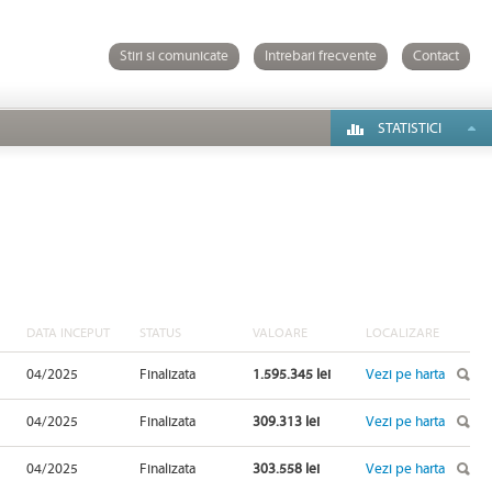
Stiri si comunicate
Intrebari frecvente
Contact
STATISTICI
DATA INCEPUT
STATUS
VALOARE
LOCALIZARE
04/2025
Finalizata
1.595.345 lei
Vezi pe harta
04/2025
Finalizata
309.313 lei
Vezi pe harta
04/2025
Finalizata
303.558 lei
Vezi pe harta