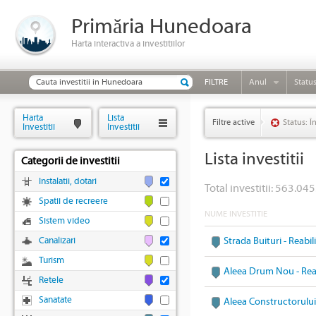
Primăria Hunedoara
Harta interactiva a investitiilor
FILTRE
Anul
Statu
Harta
Lista
Filtre active
Status: Î
Investitii
Investitii
Lista investitii
Categorii de investitii
Instalatii, dotari
Total investitii: 563.045
Spatii de recreere
NUME INVESTITIE
Sistem video
Canalizari
Strada Buituri - Reabi
Turism
Aleea Drum Nou - Reab
Retele
Sanatate
Aleea Constructorului 