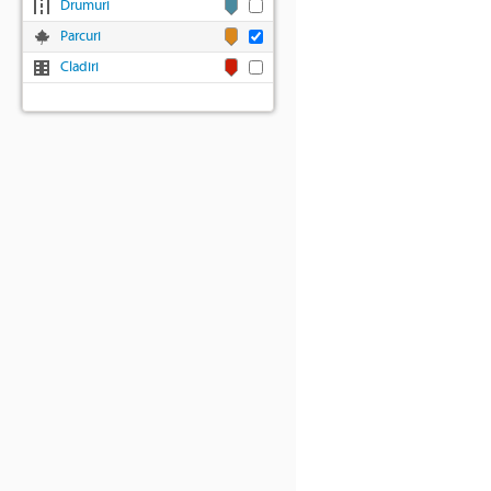
Drumuri
Parcuri
Cladiri