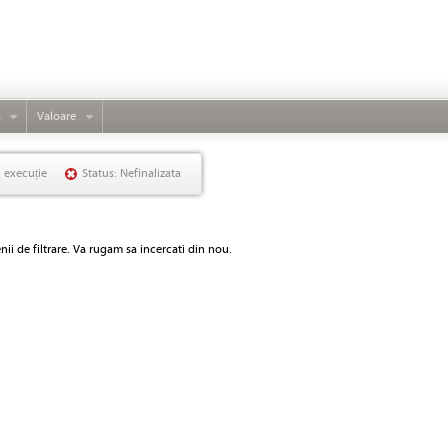
s
Valoare
n execuție
Status: Nefinalizata
ii de filtrare. Va rugam sa incercati din nou.