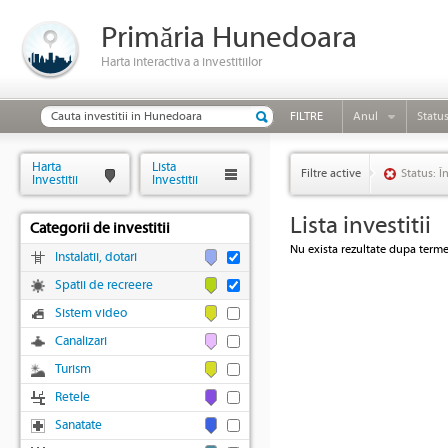
Primăria Hunedoara
Harta interactiva a investitiilor
FILTRE
Anul
Statu
Harta
Lista
Filtre active
Status: Î
Investitii
Investitii
Lista investitii
Categorii de investitii
Nu exista rezultate dupa termen
Instalatii, dotari
Spatii de recreere
Sistem video
Canalizari
Turism
Retele
Sanatate