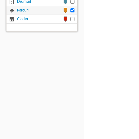
Drumuri
Parcuri
Cladiri