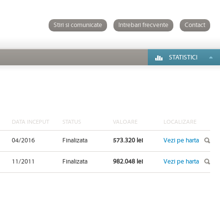
Stiri si comunicate
Intrebari frecvente
Contact
STATISTICI
DATA INCEPUT
STATUS
VALOARE
LOCALIZARE
04/2016
Finalizata
573.320 lei
Vezi pe harta
11/2011
Finalizata
982.048 lei
Vezi pe harta