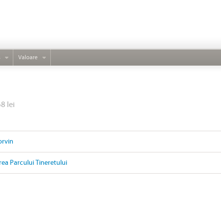
s
Valoare
8 lei
orvin
rea Parcului Tineretului