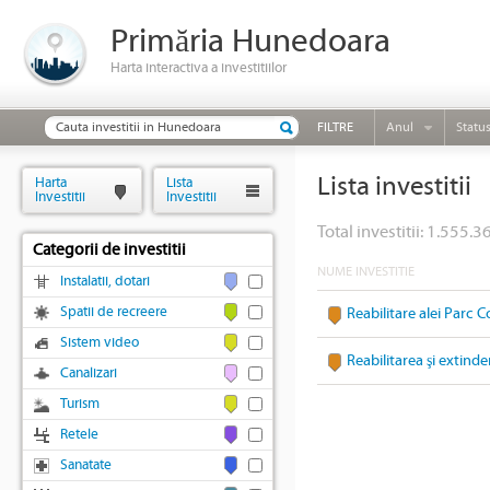
Primăria Hunedoara
Harta interactiva a investitiilor
FILTRE
Anul
Statu
Lista investitii
Harta
Lista
Investitii
Investitii
Total investitii: 1.555.36
Categorii de investitii
NUME INVESTITIE
Instalatii, dotari
Spatii de recreere
Reabilitare alei Parc C
Sistem video
Reabilitarea şi extinde
Canalizari
Turism
Retele
Sanatate