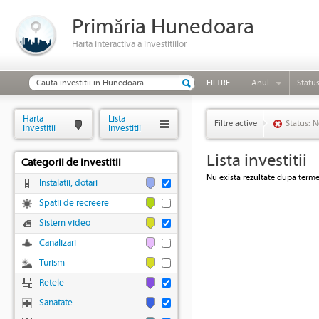
Primăria Hunedoara
Harta interactiva a investitiilor
FILTRE
Anul
Statu
Harta
Lista
Filtre active
Status: N
Investitii
Investitii
Lista investitii
Categorii de investitii
Nu exista rezultate dupa termen
Instalatii, dotari
Spatii de recreere
Sistem video
Canalizari
Turism
Retele
Sanatate