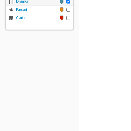
Drumuri
Parcuri
Cladiri