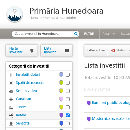
Primăria Hunedoara
Harta interactiva a investitiilor
FILTRE
Anul
Statu
Harta
Lista
Filtre active
Status: F
Investitii
Investitii
Lista investitii
Categorii de investitii
Instalatii, dotari
Total investitii: 10.832.
Spatii de recreere
NUME INVESTITIE
Sistem video
Canalizari
Iluminat public ecolo
Turism
Retele
Modernizare, reabilita
Sanatate