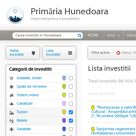
Primăria Hunedoara
Harta interactiva a investitiilor
FILTRE
Anul
Statu
Harta
Lista
Filtre active
Status: F
Investitii
Investitii
Lista investitii
Categorii de investitii
Instalatii, dotari
Total investitii: 86.909.
Spatii de recreere
NUME INVESTITIE
Sistem video
Canalizari
"Restaurarea și valori
cultural - Ansamblul arhi
Turism
2", Nr.ordine:20(Apel 1),
Retele
Sprijinirea regenerari
Sanatate
revitalizarea comunitatii