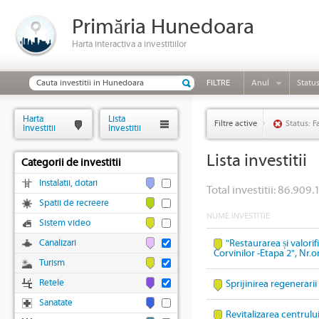
Primăria Hunedoara
Harta interactiva a investitiilor
FILTRE
Anul
Statu
Harta
Lista
Filtre active
Status: F
Investitii
Investitii
Lista investitii
Categorii de investitii
Instalatii, dotari
Total investitii: 86.909.
Spatii de recreere
NUME INVESTITIE
Sistem video
Canalizari
"Restaurarea și valori
Corvinilor -Etapa 2", Nr.
Turism
Retele
Sprijinirea regenerari
Sanatate
Revitalizarea centrulu