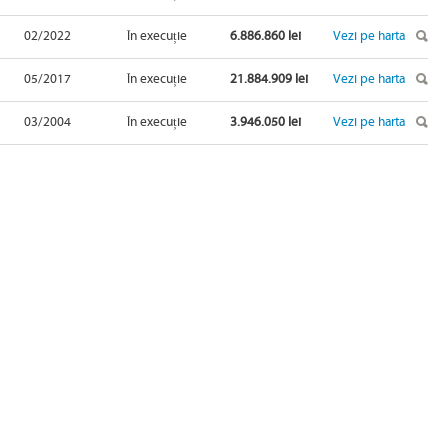
02/2022
În execuție
6.886.860 lei
Vezi pe harta
05/2017
În execuție
21.884.909 lei
Vezi pe harta
03/2004
În execuție
3.946.050 lei
Vezi pe harta