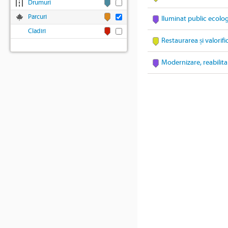
Drumuri
Parcuri
Iluminat public ecolo
Cladiri
Restaurarea și valorifi
Modernizare, reabilita