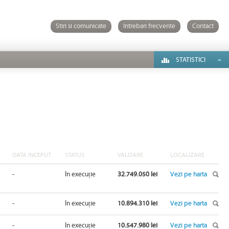
Stiri si comunicate
Intrebari frecvente
Contact
STATISTICI
DATA INCEPUT
STATUS
VALOARE
LOCALIZARE
-
În execuție
32.749.050 lei
Vezi pe harta
-
În execuție
10.894.310 lei
Vezi pe harta
-
În execuție
10.547.980 lei
Vezi pe harta