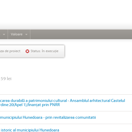
s
Valoare
aza de proiect
Status: În execuție
159 lei
ficarea durabilă a patrimoniului cultural - Ansamblul arhitectural Castelul
ordine:20(Apel 1),finanțat prin PNRR
i municipiului Hunedoara - prin revitalizarea comunitatii
i istoric al municipiului Hunedoara