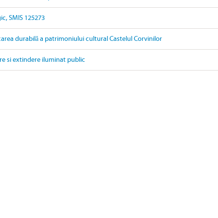
gic, SMIS 125273
carea durabilă a patrimoniului cultural Castelul Corvinilor
re si extindere iluminat public