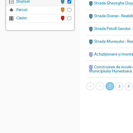
Drumuri
Strada Gheorghe Doja 
Parcuri
Strada Doinei - Reabil
Cladiri
Strada Petofi Sandor -
Strada Mureșului - Rea
Achiziționare și mont
Construirea de insule 
Municipiului Hunedoara
«
<
1
2
3