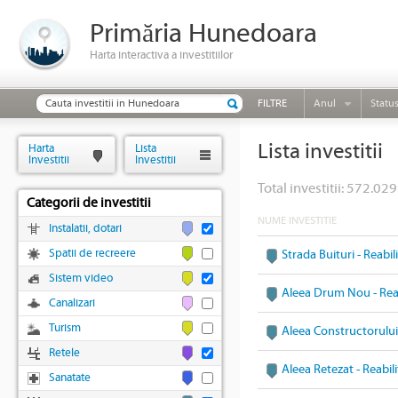
Primăria Hunedoara
Harta interactiva a investitiilor
FILTRE
Anul
Statu
Lista investitii
Harta
Lista
Investitii
Investitii
Total investitii: 572.029
Categorii de investitii
NUME INVESTITIE
Instalatii, dotari
Spatii de recreere
Strada Buituri - Reabi
Sistem video
Aleea Drum Nou - Reab
Canalizari
Turism
Aleea Constructorului 
Retele
Aleea Retezat - Reabil
Sanatate