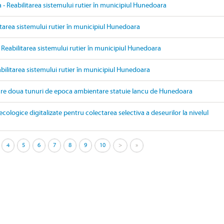
- Reabilitarea sistemului rutier în municipiul Hunedoara
itarea sistemului rutier în municipiul Hunedoara
 Reabilitarea sistemului rutier în municipiul Hunedoara
bilitarea sistemului rutier în municipiul Hunedoara
are doua tunuri de epoca ambientare statuie Iancu de Hunedoara
ecologice digitalizate pentru colectarea selectiva a deseurilor la nivelul
4
5
6
7
8
9
10
>
»