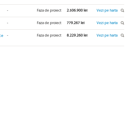
-
Faza de proiect
2.506.900 lei
Vezi pe harta
-
Faza de proiect
779.267 lei
Vezi pe harta
ce
-
Faza de proiect
8.229.260 lei
Vezi pe harta