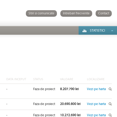
Stiri si comunicate
Intrebari frecvente
Contact
STATISTICI
DATA INCEPUT
STATUS
VALOARE
LOCALIZARE
-
Faza de proiect
8.207.790 lei
Vezi pe harta
-
Faza de proiect
20.690.800 lei
Vezi pe harta
-
Faza de proiect
10.272.690 lei
Vezi pe harta