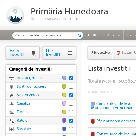
Primăria Hunedoara
Harta interactiva a investitiilor
FILTRE
Anul
Statu
Harta
Lista
Filtre active
Status: F
Investitii
Investitii
Lista investitii
Categorii de investitii
Instalatii, dotari
Total investitii: 50.686.
Spatii de recreere
NUME INVESTITIE
Sistem video
Canalizari
Construirea de insule 
Municipiului Hunedoara
Turism
Retele
Eficientizarea energet
Sanatate
Construirea de locuin