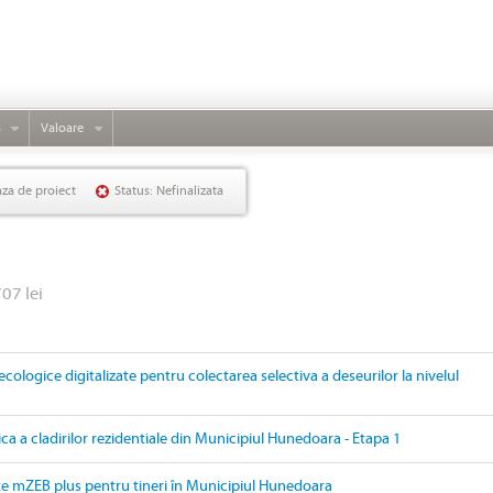
s
Valoare
aza de proiect
Status: Nefinalizata
707 lei
ecologice digitalizate pentru colectarea selectiva a deseurilor la nivelul
ica a cladirilor rezidentiale din Municipiul Hunedoara - Etapa 1
țe mZEB plus pentru tineri în Municipiul Hunedoara