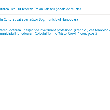
izarea Liceului Teoretic Traian Lalescu-Școala de Muzică
in Cultural, sat aparținător Boș, municipiul Hunedoara
area/ dotarea unităților de învățământ profesional și tehnic (licee tehnologi
n municipiul Hunedoara – Colegiul Tehnic ”Matei Corvin", corp școală