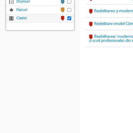
Drumuri
Parcuri
Reabilitarea și modern
Cladiri
Reabilitare imobil Căm
Reabilitarea/ moderniz
și scoli profesionale) di