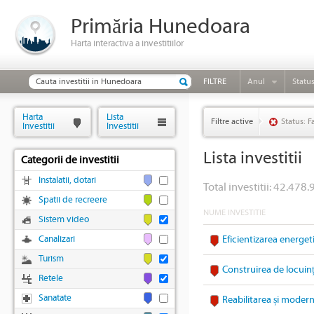
Primăria Hunedoara
Harta interactiva a investitiilor
FILTRE
Anul
Statu
Harta
Lista
Filtre active
Status: F
Investitii
Investitii
Lista investitii
Categorii de investitii
Instalatii, dotari
Total investitii: 42.478.
Spatii de recreere
NUME INVESTITIE
Sistem video
Canalizari
Eficientizarea energet
Turism
Construirea de locuin
Retele
Sanatate
Reabilitarea și modern