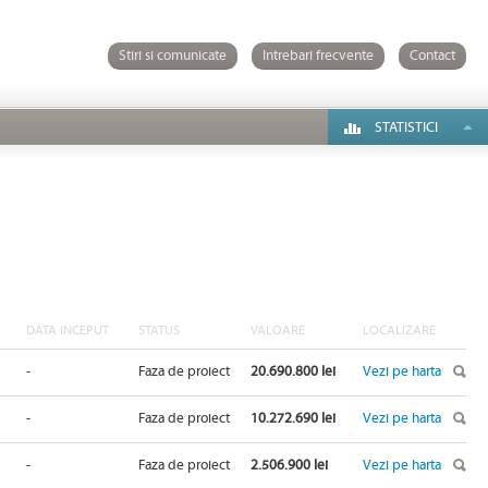
Stiri si comunicate
Intrebari frecvente
Contact
STATISTICI
DATA INCEPUT
STATUS
VALOARE
LOCALIZARE
-
Faza de proiect
20.690.800 lei
Vezi pe harta
-
Faza de proiect
10.272.690 lei
Vezi pe harta
-
Faza de proiect
2.506.900 lei
Vezi pe harta