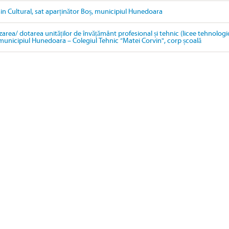
in Cultural, sat aparținător Boș, municipiul Hunedoara
area/ dotarea unităților de învățământ profesional și tehnic (licee tehnologi
n municipiul Hunedoara – Colegiul Tehnic ”Matei Corvin", corp școală