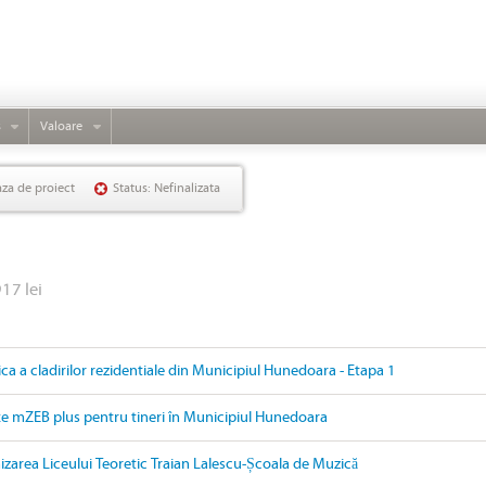
s
Valoare
aza de proiect
Status: Nefinalizata
917 lei
ica a cladirilor rezidentiale din Municipiul Hunedoara - Etapa 1
țe mZEB plus pentru tineri în Municipiul Hunedoara
izarea Liceului Teoretic Traian Lalescu-Școala de Muzică