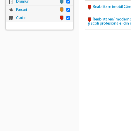
Drumuri
Reabilitare imobil Căm
Parcuri
Cladiri
Reabilitarea/ moderniz
și scoli profesionale) di