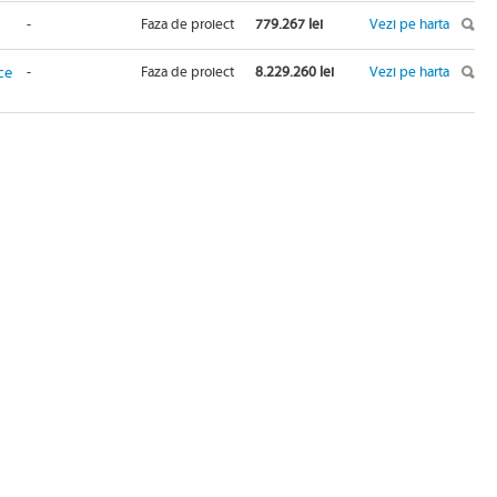
-
Faza de proiect
779.267 lei
Vezi pe harta
ce
-
Faza de proiect
8.229.260 lei
Vezi pe harta