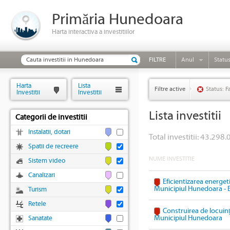
Primăria Hunedoara
Harta interactiva a investitiilor
FILTRE
Anul
Statu
Harta
Lista
Filtre active
Status: F
Investitii
Investitii
Lista investitii
Categorii de investitii
Instalatii, dotari
Total investitii: 43.298.
Spatii de recreere
NUME INVESTITIE
Sistem video
Canalizari
Eficientizarea energeti
Municipiul Hunedoara - 
Turism
Retele
Construirea de locuinț
Municipiul Hunedoara
Sanatate