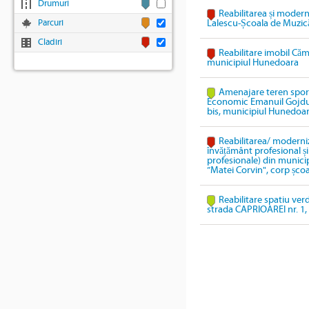
Drumuri
Reabilitarea și modern
Parcuri
Lalescu-Școala de Muzic
Cladiri
Reabilitare imobil Cămi
municipiul Hunedoara
Amenajare teren sport
Economic Emanuil Gojdu,
bis, municipiul Hunedoa
Reabilitarea/ moderniz
învățământ profesional și 
profesionale) din munici
”Matei Corvin", corp școa
Reabilitare spatiu ver
strada CAPRIOAREI nr. 1, 