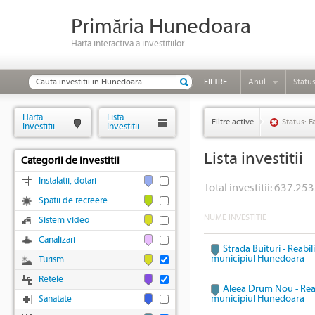
Primăria Hunedoara
Harta interactiva a investitiilor
FILTRE
Anul
Statu
Harta
Lista
Filtre active
Status: F
Investitii
Investitii
Lista investitii
Categorii de investitii
Instalatii, dotari
Total investitii: 637.253
Spatii de recreere
NUME INVESTITIE
Sistem video
Canalizari
Strada Buituri - Reabil
municipiul Hunedoara
Turism
Retele
Aleea Drum Nou - Reabi
municipiul Hunedoara
Sanatate