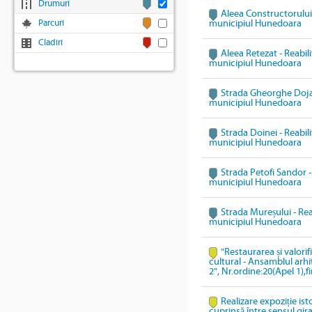
Drumuri
Aleea Constructorului 
Parcuri
municipiul Hunedoara
Cladiri
Aleea Retezat - Reabili
municipiul Hunedoara
Strada Gheorghe Doja -
municipiul Hunedoara
Strada Doinei - Reabili
municipiul Hunedoara
Strada Petofi Sandor - 
municipiul Hunedoara
Strada Mureșului - Reab
municipiul Hunedoara
"Restaurarea și valori
cultural - Ansamblul arhi
2", Nr.ordine:20(Apel 1),
Realizare expoziție ist
cuprinsă între sensul gi