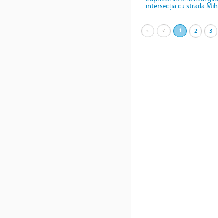
intersecția cu strada Mih
«
<
1
2
3