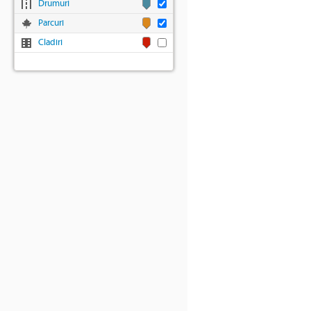
Drumuri
Parcuri
Cladiri