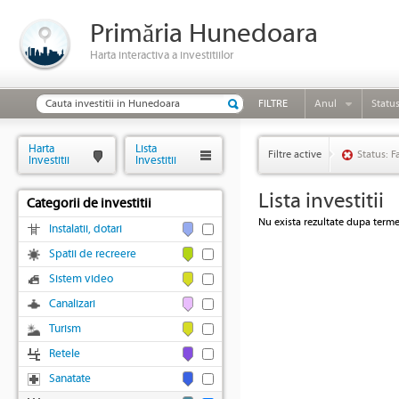
Primăria Hunedoara
Harta interactiva a investitiilor
FILTRE
Anul
Statu
Harta
Lista
Filtre active
Status: F
Investitii
Investitii
Lista investitii
Categorii de investitii
Nu exista rezultate dupa termen
Instalatii, dotari
Spatii de recreere
Sistem video
Canalizari
Turism
Retele
Sanatate