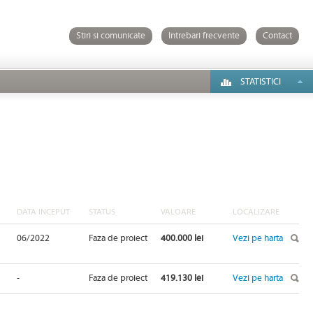
Stiri si comunicate
Intrebari frecvente
Contact
STATISTICI
DATA INCEPUT
STATUS
VALOARE
LOCALIZARE
06/2022
Faza de proiect
400.000 lei
Vezi pe harta
-
Faza de proiect
419.130 lei
Vezi pe harta