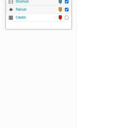
Drumuri
Parcuri
Cladiri