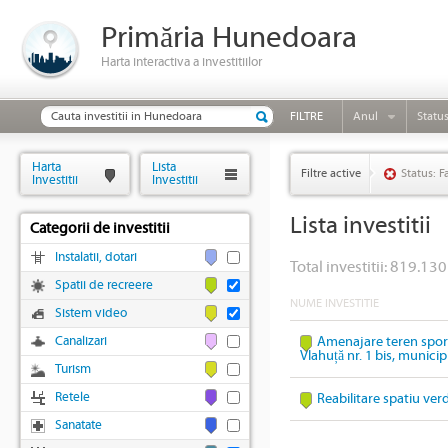
Primăria Hunedoara
Harta interactiva a investitiilor
FILTRE
Anul
Statu
Harta
Lista
Filtre active
Status: F
Investitii
Investitii
Lista investitii
Categorii de investitii
Instalatii, dotari
Total investitii: 819.130 
Spatii de recreere
NUME INVESTITIE
Sistem video
Canalizari
Amenajare teren sport
Vlahuță nr. 1 bis, munic
Turism
Retele
Reabilitare spatiu ver
Sanatate