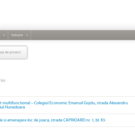
s
Valoare
aza de proiect
lei
 multifunctional – Colegiul Economic Emanuil Gojdu, strada Alexandru
ipiul Hunedoara
de si amenajare loc de joaca, strada CAPRIOAREI nr. 1, bl. K5