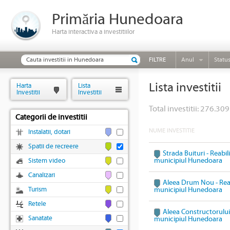
Primăria Hunedoara
Harta interactiva a investitiilor
FILTRE
Anul
Statu
Lista investitii
Harta
Lista
Investitii
Investitii
Total investitii: 276.309
Categorii de investitii
NUME INVESTITIE
Instalatii, dotari
Spatii de recreere
Strada Buituri - Reabil
municipiul Hunedoara
Sistem video
Canalizari
Aleea Drum Nou - Reabi
Turism
municipiul Hunedoara
Retele
Aleea Constructorului 
Sanatate
municipiul Hunedoara