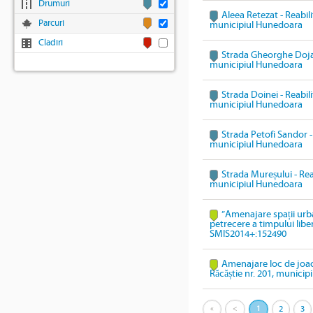
Drumuri
Aleea Retezat - Reabili
Parcuri
municipiul Hunedoara
Cladiri
Strada Gheorghe Doja -
municipiul Hunedoara
Strada Doinei - Reabili
municipiul Hunedoara
Strada Petofi Sandor - 
municipiul Hunedoara
Strada Mureșului - Reab
municipiul Hunedoara
”Amenajare spații urb
petrecere a timpului lib
SMIS2014+:152490
Amenajare loc de joacă
Răcăștie nr. 201, munici
«
<
1
2
3